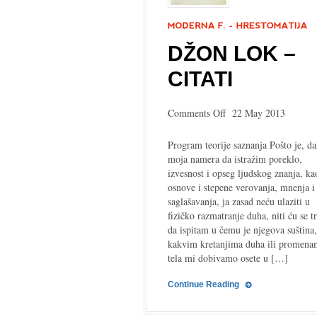
DŽON LOK –
CITATI
on
Comments Off
22 May 2013
Džon
Lok
Program teorije saznanja Pošto je, da
–
moja namera da istražim poreklo,
citati
izvesnost i opseg ljudskog znanja, ka
osnove i stepene verovanja, mnenja i
saglašavanja, ja zasad neću ulaziti u
fizičko razmatranje duha, niti ću se tr
da ispitam u čemu je njegova suština,
kakvim kretanjima duha ili promena
tela mi dobivamo osete u […]
Continue Reading