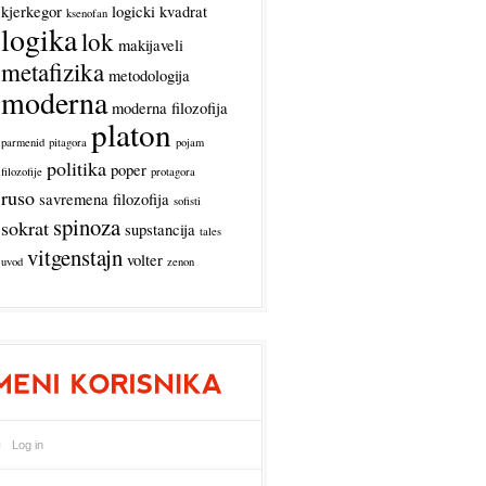
kjerkegor
logicki kvadrat
ksenofan
logika
lok
makijaveli
metafizika
metodologija
moderna
moderna filozofija
platon
parmenid
pitagora
pojam
politika
poper
filozofije
protagora
ruso
savremena filozofija
sofisti
spinoza
sokrat
supstancija
tales
vitgenstajn
volter
uvod
zenon
Log in