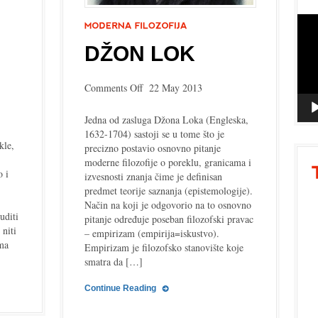
Vide
Playe
DŽON LOK
on
Comments Off
22 May 2013
Džon
Lok
Jedna od zasluga Džona Loka (Engleska,
1632-1704) sastoji se u tome što je
kle,
precizno postavio osnovno pitanje
moderne filozofije o poreklu, granicama i
o i
izvesnosti znanja čime je definisan
predmet teorije saznanja (epistemologije).
Način na koji je odgovorio na to osnovno
uditi
pitanje određuje poseban filozofski pravac
 niti
– empirizam (empirija=iskustvo).
ma
Empirizam je filozofsko stanovište koje
smatra da […]
Continue Reading