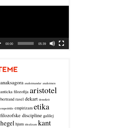
o
r
00:00
05:39
anaksagora
anaksimandar
anaksimen
aristotel
anticka filozofija
dekart
bertrand rasel
demokrit
etika
empirizam
empedokle
filozofske discipline
galilej
kant
hegel
hjum
idealizam