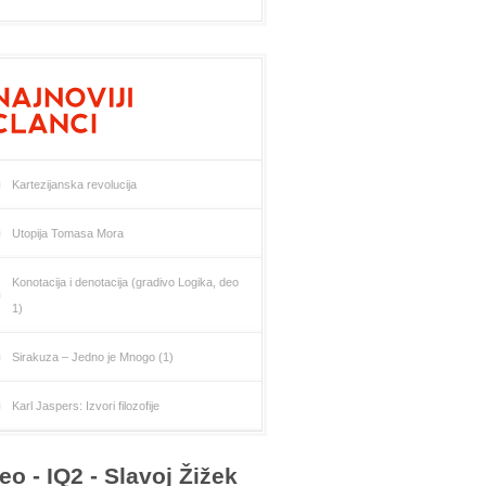
Kartezijanska revolucija
Utopija Tomasa Mora
Konotacija i denotacija (gradivo Logika, deo
1)
Sirakuza – Jedno je Mnogo (1)
Karl Jaspers: Izvori filozofije
eo - IQ2 - Slavoj Žižek