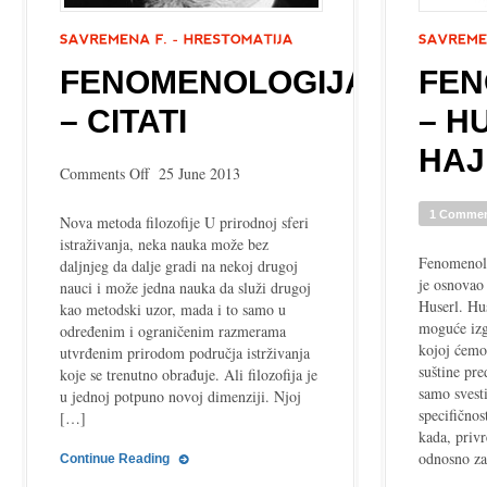
FENOMENOLOGIJA
FEN
– CITATI
– H
HAJ
on
Comments Off
25 June 2013
Fenomenologija
–
1 Comme
Nova metoda filozofije U prirodnoj sferi
citati
istraživanja, neka nauka može bez
Fenomenolog
daljnjeg da dalje gradi na nekoj drugoj
je osnovao
nauci i može jedna nauka da služi drugoj
Huserl. Hus
kao metodski uzor, mada i to samo u
moguće izg
određenim i ograničenim razmerama
kojoj ćemo
utvrđenim prirodom područja istrživanja
suštine pre
koje se trenutno obrađuje. Ali filozofija je
samo svesti
u jednoj potpuno novoj dimenziji. Njoj
specifičnos
[…]
kada, priv
odnosno z
Continue Reading