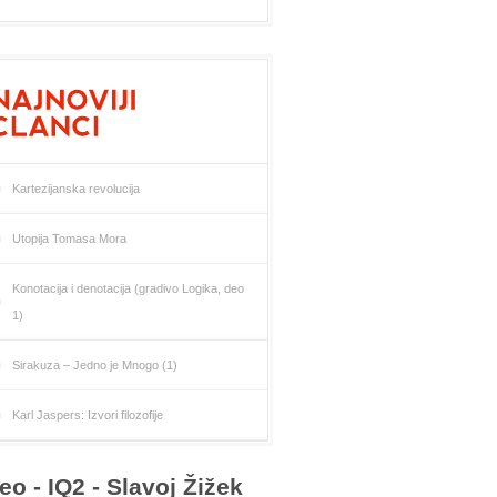
Kartezijanska revolucija
Utopija Tomasa Mora
Konotacija i denotacija (gradivo Logika, deo
1)
Sirakuza – Jedno je Mnogo (1)
Karl Jaspers: Izvori filozofije
eo - IQ2 - Slavoj Žižek