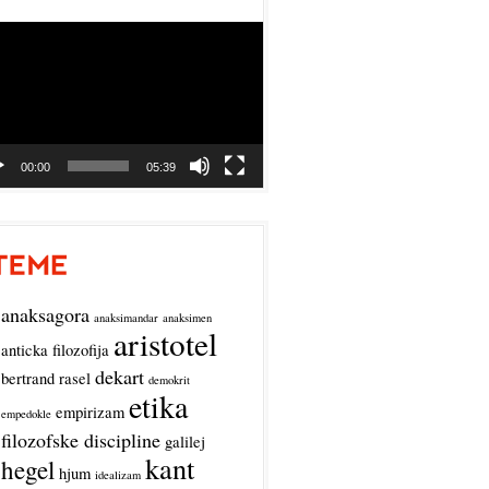
o
r
00:00
05:39
anaksagora
anaksimandar
anaksimen
aristotel
anticka filozofija
dekart
bertrand rasel
demokrit
etika
empirizam
empedokle
filozofske discipline
galilej
kant
hegel
hjum
idealizam