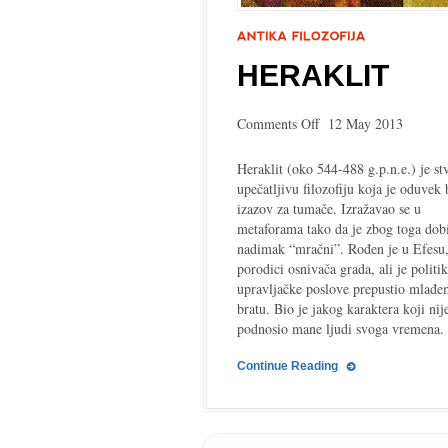
HERAKLIT
on
Comments Off
12 May 2013
Heraklit
Heraklit (oko 544-488 g.p.n.e.) je st
upečatljivu filozofiju koja je oduvek 
izazov za tumače. Izražavao se u
metaforama tako da je zbog toga dob
nadimak “mračni”. Rođen je u Efesu,
porodici osnivača grada, ali je politik
upravljačke poslove prepustio mlađe
bratu. Bio je jakog karaktera koji nij
podnosio mane ljudi svoga vremena.
Continue Reading