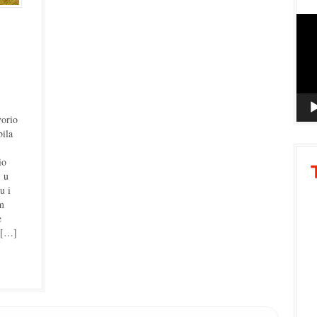
Vide
Playe
vorio
bila
io
 u
u i
m
e
 […]