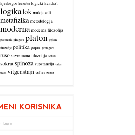
kjerkegor
logicki kvadrat
ksenofan
logika
lok
makijaveli
metafizika
metodologija
moderna
moderna filozofija
platon
parmenid
pitagora
pojam
politika
poper
filozofije
protagora
ruso
savremena filozofija
sofisti
spinoza
sokrat
supstancija
tales
vitgenstajn
volter
uvod
zenon
Log in