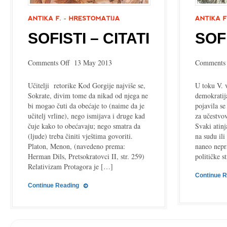
SOFISTI – CITATI
SOF
on
Comments Off
13 May 2013
Comments 
Sofisti
–
Učitelji retorike Kod Gorgije najviše se,
U toku V. 
citati
Sokrate, divim tome da nikad od njega ne
demokratij
bi mogao čuti da obećaje to (naime da je
pojavila s
učitelj vrline), nego ismijava i druge kad
za učestvo
čuje kako to obećavaju; nego smatra da
Svaki atin
(ljude) treba činiti vještima govoriti.
na sudu il
Platon, Menon, (navedeno prema:
naneo nepr
Herman Dils, Pretsokratovci II, str. 259)
političke s
Relativizam Protagora je […]
Continue 
Continue Reading