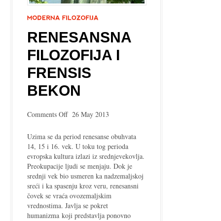
RENESANSNA
FILOZOFIJA I
FRENSIS
BEKON
on
Comments Off
26 May 2013
Renesansna
filozofija
Uzima se da period renesanse obuhvata
i
14, 15 i 16. vek. U toku tog perioda
Frensis
evropska kultura izlazi iz srednjevekovlja.
Bekon
Preokupacije ljudi se menjaju. Dok je
srednji vek bio usmeren ka nadzemaljskoj
sreći i ka spasenju kroz veru, renesansni
čovek se vraća ovozemaljskim
vrednostima. Javlja se pokret
humanizma koji predstavlja ponovno