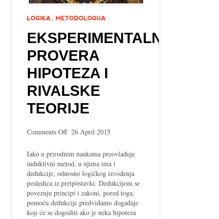
EKSPERIMENTALNA
PROVERA
HIPOTEZA I
RIVALSKE
TEORIJE
on
Comments Off
26 April 2015
Eksperimentalna
provera
Iako u prirodnim naukama preovlađuje
hipoteza
induktivni metod, u njima ima i
i
dedukcije, odnosno logičkog izvođenja
rivalske
posledica iz pretpostavki. Dedukcijom se
teorije
povezuju principi i zakoni, pored toga,
pomoću dedukcije predviđamo događaje
koji će se dogoditi ako je neka hipoteza