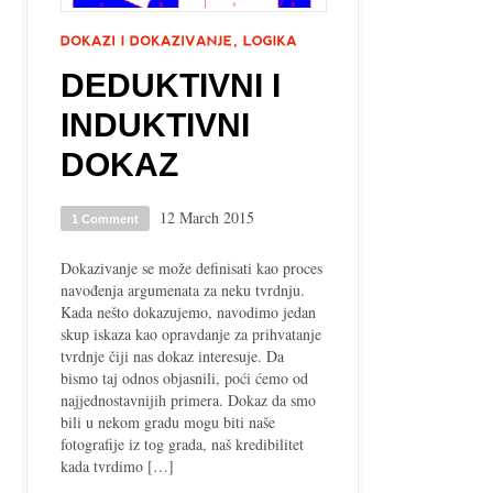
DEDUKTIVNI I
INDUKTIVNI
DOKAZ
12 March 2015
1 Comment
Dokazivanje se može definisati kao proces
navođenja argumenata za neku tvrdnju.
Kada nešto dokazujemo, navodimo jedan
skup iskaza kao opravdanje za prihvatanje
tvrdnje čiji nas dokaz interesuje. Da
bismo taj odnos objasnili, poći ćemo od
najjednostavnijih primera. Dokaz da smo
bili u nekom gradu mogu biti naše
fotografije iz tog grada, naš kredibilitet
kada tvrdimo […]