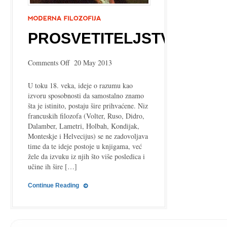
PROSVETITELJSTVO
on
Comments Off
20 May 2013
Prosvetiteljstvo
U toku 18. veka, ideje o razumu kao
izvoru sposobnosti da samostalno znamo
šta je istinito, postaju šire prihvaćene. Niz
francuskih filozofa (Volter, Ruso, Didro,
Dalamber, Lametri, Holbah, Kondijak,
Monteskje i Helvecijus) se ne zadovoljava
time da te ideje postoje u knjigama, već
žele da izvuku iz njih što više posledica i
učine ih šire […]
Continue Reading