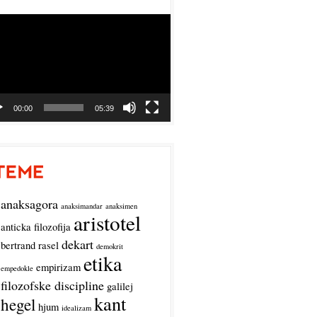
o
r
00:00
05:39
anaksagora
anaksimandar
anaksimen
aristotel
anticka filozofija
dekart
bertrand rasel
demokrit
etika
empirizam
empedokle
filozofske discipline
galilej
kant
hegel
hjum
idealizam