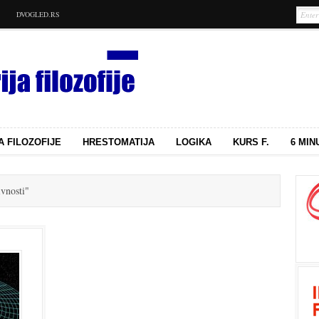
DVOGLED.RS
A FILOZOFIJE
HRESTOMATIJA
LOGIKA
KURS F.
6 MIN
ivnosti"