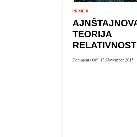
AJNŠTAJNOV
TEORIJA
RELATIVNOST
on
Comments Off
13 November 2015
Ajnštajnova
teorija
relativnosti