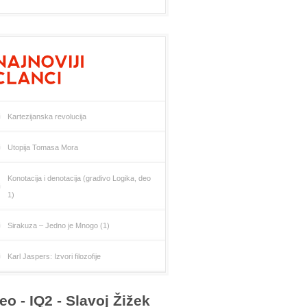
Kartezijanska revolucija
Utopija Tomasa Mora
Konotacija i denotacija (gradivo Logika, deo
1)
Sirakuza – Jedno je Mnogo (1)
Karl Jaspers: Izvori filozofije
eo - IQ2 - Slavoj Žižek