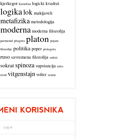
kjerkegor
logicki kvadrat
ksenofan
logika
lok
makijaveli
metafizika
metodologija
moderna
moderna filozofija
platon
parmenid
pitagora
pojam
politika
poper
filozofije
protagora
ruso
savremena filozofija
sofisti
spinoza
sokrat
supstancija
tales
vitgenstajn
volter
uvod
zenon
Log in