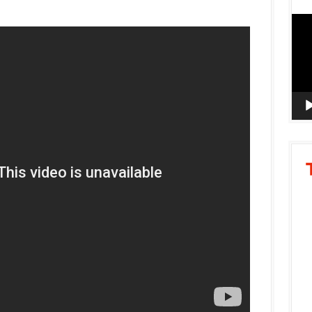
Vide
Playe