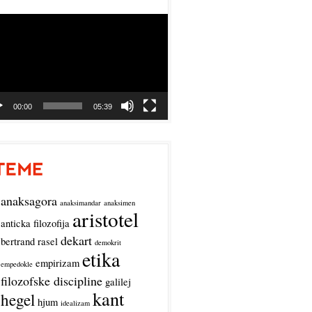
o
r
00:00
05:39
anaksagora
anaksimandar
anaksimen
aristotel
anticka filozofija
dekart
bertrand rasel
demokrit
etika
empirizam
empedokle
filozofske discipline
galilej
kant
hegel
hjum
idealizam