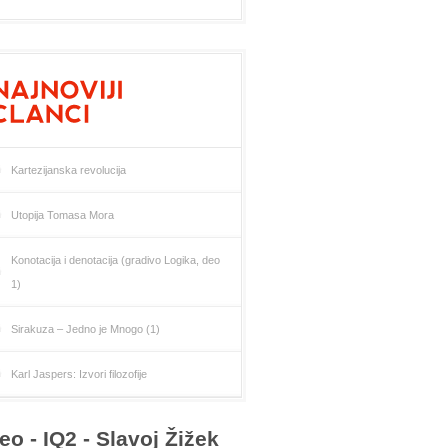
Kartezijanska revolucija
Utopija Tomasa Mora
Konotacija i denotacija (gradivo Logika, deo
1)
Sirakuza – Jedno je Mnogo (1)
Karl Jaspers: Izvori filozofije
eo - IQ2 - Slavoj Žižek