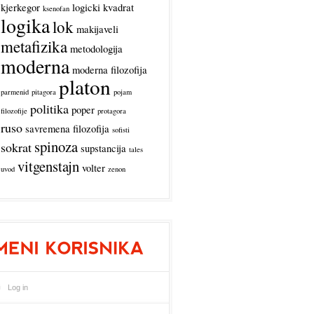
kjerkegor
logicki kvadrat
ksenofan
logika
lok
makijaveli
metafizika
metodologija
moderna
moderna filozofija
platon
parmenid
pitagora
pojam
politika
poper
filozofije
protagora
ruso
savremena filozofija
sofisti
spinoza
sokrat
supstancija
tales
vitgenstajn
volter
uvod
zenon
Log in