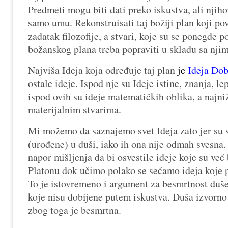
Predmeti mogu biti dati preko iskustva, ali njih
samo umu. Rekonstruisati taj božiji plan koji pov
zadatak filozofije, a stvari, koje su se ponegde po
božanskog plana treba popraviti u skladu sa njim
Najviša Ideja koja određuje taj plan
je
Ideja Dob
ostale ideje. Ispod nje su Ideje istine, znanja, le
ispod ovih su ideje matematičkih oblika, a najniž
materijalnim stvarima.
Mi možemo da saznajemo svet Ideja zato jer su s
(urođene) u duši, iako ih ona nije odmah svesna
napor mišljenja da bi osvestile ideje koje su već
Platonu dok učimo polako se sećamo ideja koje p
To je istovremeno i argument za besmrtnost duše,
koje nisu dobijene putem iskustva. Duša izvorno 
zbog toga je besmrtna.