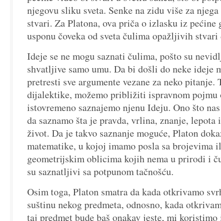
njegovu sliku sveta. Senke na zidu više za njega 
stvari. Za Platona, ova priča o izlasku iz pećin
usponu čoveka od sveta čulima opažljivih stvari 
Ideje se ne mogu saznati čulima, pošto su nevidl
shvatljive samo umu. Da bi došli do neke idej
pretresti sve argumente vezane za neko pitanje.
dijalektike, možemo približiti ispravnom pojmu 
istovremeno saznajemo njenu Ideju. Ono što nas 
da saznamo šta je pravda, vrlina, znanje, lepota 
život. Da je takvo saznanje moguće, Platon doka
matematike, u kojoj imamo posla sa brojevima il
geometrijskim oblicima kojih nema u prirodi i č
su saznatljivi sa potpunom tačnošću.
Osim toga, Platon smatra da kada otkrivamo svrh
suštinu nekog predmeta, odnosno, kada otkrivam
taj predmet bude baš onakav jeste, mi koristimo 