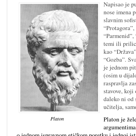
Teorija
Napisao je p
Ideja
nose imena p
slavnim sofi
“Protagora”,
“Parmenid”, 
temi ili prili
kao “Država”
“Gozba”. Sva
je jednom pi
(osim u dija
raspravlja za
stavove, koji
daleko ni od
učitelja, sam
Platon
Platon je že
argumentima 
o jednom ispravnom etičkom poretku i jednoj ist