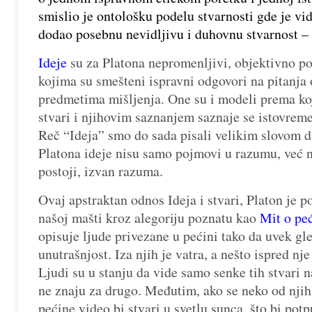
smislio je ontološku podelu stvarnosti gde je vid
dodao posebnu nevidljivu i duhovnu stvarnost – 
Ideje
su za Platona nepromenljivi, objektivno pos
kojima su smešteni ispravni odgovori na pitanja
predmetima mišljenja. One su i modeli prema ko
stvari i njihovim saznanjem saznaje se istovremen
Reč “Ideja” smo do sada pisali velikim slovom da
Platona ideje nisu samo pojmovi u razumu, već n
postoji, izvan razuma.
Ovaj apstraktan odnos Ideja i stvari, Platon je p
našoj mašti kroz alegoriju poznatu kao
Mit o peć
opisuje ljude privezane u pećini tako da uvek gl
unutrašnjost. Iza njih je vatra, a nešto ispred nj
Ljudi su u stanju da vide samo senke tih stvari n
ne znaju za drugo. Međutim, ako se neko od njih 
pećine video bi stvari u svetlu sunca, što bi po